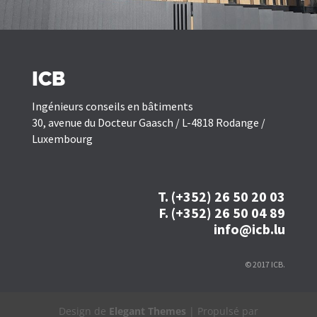
ICB
Ingénieurs conseils en bâtiments
30, avenue du Docteur Gaasch / L-4818 Rodange /
Luxembourg
T. (+352) 26 50 20 03
F. (+352) 26 50 04 89
info@icb.lu
© 2017 ICB.
Design de
Elegant Themes
| Propulsé par